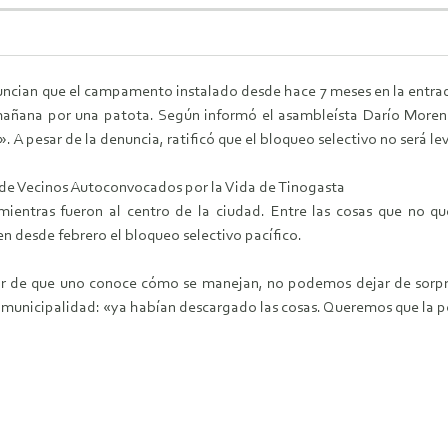
ncian que el campamento instalado desde hace 7 meses en la entrada
 mañana por una patota. Según informó el asambleísta Darío More
. A pesar de la denuncia, ratificó que el bloqueo selectivo no será l
de Vecinos Autoconvocados por la Vida de Tinogasta
mientras fueron al centro de la ciudad. Entre las cosas que no q
en desde febrero el bloqueo selectivo pacífico.
r de que uno conoce cómo se manejan, no podemos dejar de sorpre
 municipalidad: «ya habían descargado las cosas. Queremos que la po