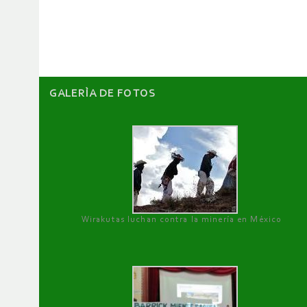
GALERÌA DE FOTOS
Wirakutas luchan contra la minería en México