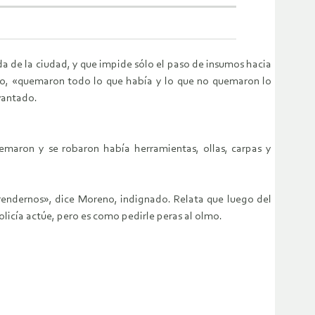
 de la ciudad, y que impide sólo el paso de insumos hacia
no, «quemaron todo lo que había y lo que no quemaron lo
evantado.
uemaron y se robaron había herramientas, ollas, carpas y
ndernos», dice Moreno, indignado. Relata que luego del
licía actúe, pero es como pedirle peras al olmo.