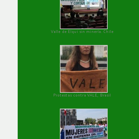
Valle de Elqui sin minería. Chile
Protestas contra VALE, Brasil