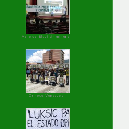
Valle del Elqui sin minería.
Orinoco, Venezuela