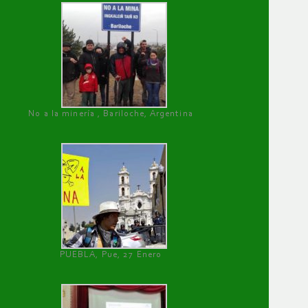
No a la minería , Bariloche, Argentina
PUEBLA, Pue, 27 Enero