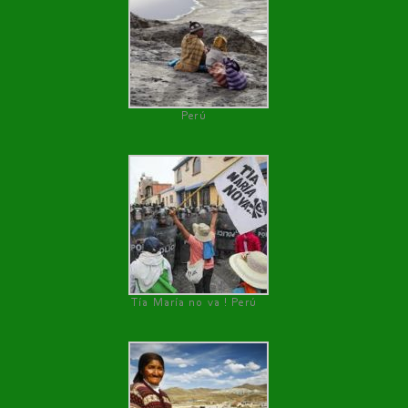
Perú
Tía María no va ! Perú