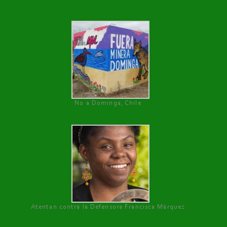
No a Dominga, Chile
Atentan contra la Defensora Francisca Márquez