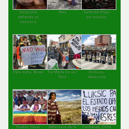
Amazonía
Perú
Valle del Elqui
defiende su
sin minería.
territorio
Vale mata, Brasil
Tía María no va !
Orinoco,
Perú
Venezuela
Pueblo Shuar
defensora de la
Caimanes, Chile