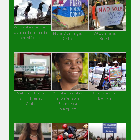
Wirakutas luchan
contra la minería
No a Dominga,
VALE mata,
en México
Chile
Brasil
Valle de Elqui
Atentan contra
Defensoras de
sin minería.
la Defensora
Bolivia
Chile
Francisca
Márquez