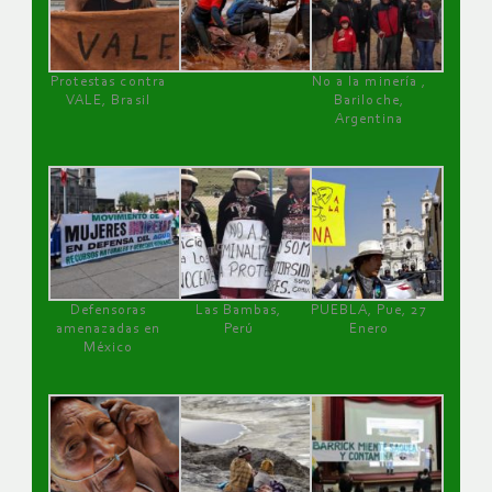
Protestas contra
No a la minería ,
VALE, Brasil
Bariloche,
Argentina
Defensoras
Las Bambas,
PUEBLA, Pue, 27
amenazadas en
Perú
Enero
México