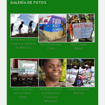
GALERÌA DE FOTOS
Wirakutas luchan
contra la minería
No a Dominga,
VALE mata,
en México
Chile
Brasil
Valle de Elqui
Atentan contra
Defensoras de
sin minería.
la Defensora
Bolivia
Chile
Francisca
Márquez