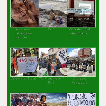
Amazonía
Perú
Valle del Elqui
defiende su
sin minería.
territorio
Vale mata, Brasil
Tía María no va !
Orinoco,
Perú
Venezuela