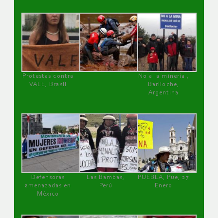
Protestas contra
No a la minería ,
VALE, Brasil
Bariloche,
Argentina
Defensoras
Las Bambas,
PUEBLA, Pue, 27
amenazadas en
Perú
Enero
México