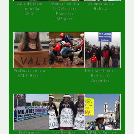
Valle de Elqui
Atentan contra
Defensoras de
sin minería.
la Defensora
Bolivia
Chile
Francisca
Márquez
Protestas contra
No a la minería ,
VALE, Brasil
Bariloche,
Argentina
Defensoras
Las Bambas,
PUEBLA, Pue, 27