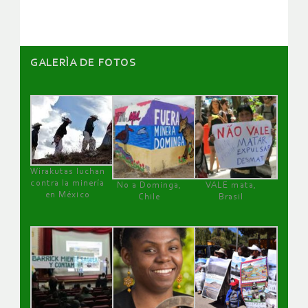
GALERÌA DE FOTOS
Wirakutas luchan
contra la minería
No a Dominga,
VALE mata,
en México
Chile
Brasil