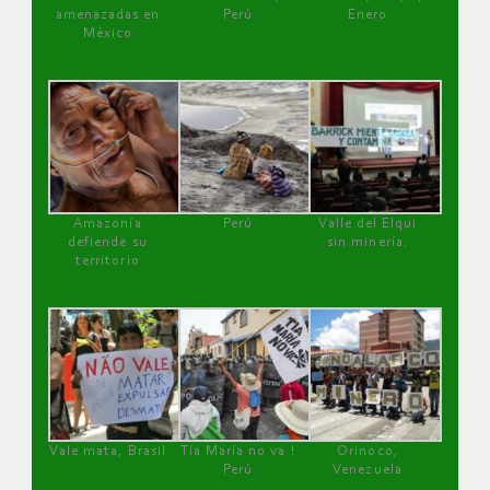
amenazadas en
Perú
Enero
México
Amazonía
Perú
Valle del Elqui
defiende su
sin minería.
territorio
Vale mata, Brasil
Tía María no va !
Orinoco,
Perú
Venezuela