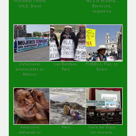
Protestas contra
No a la minería ,
VALE, Brasil
Bariloche,
Argentina
Defensoras
Las Bambas,
PUEBLA, Pue, 27
amenazadas en
Perú
Enero
México
Amazonía
Perú
Valle del Elqui
defiende su
sin minería.