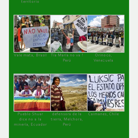
territorio
Vale mata, Brasil
Tía María no va !
Orinoco,
Perú
Venezuela
Pueblo Shuar
defensora de la
Caimanes, Chile
dice no a la
tierra, Melchora,
minería, Ecuador
Perú