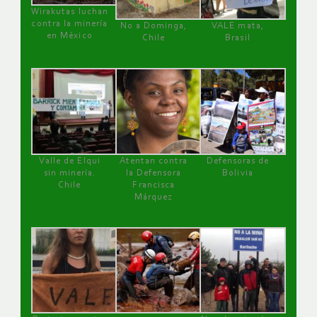
Wirakutas luchan
contra la minería
No a Dominga,
VALE mata,
en México
Chile
Brasil
Valle de Elqui
Atentan contra
Defensoras de
sin minería.
la Defensora
Bolivia
Chile
Francisca
Márquez