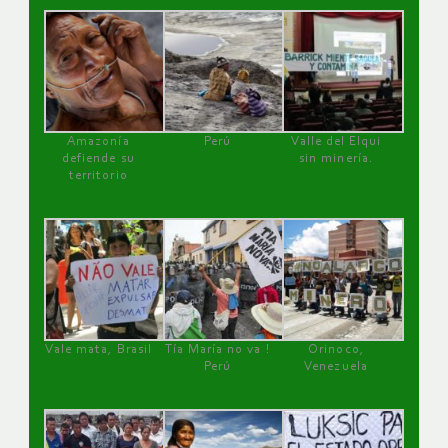
Amazonía
Perú
Valle del Elqui
defiende su
sin minería.
territorio
Vale mata, Brasil
Tía María no va !
Orinoco,
Perú
Venezuela