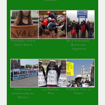
Márquez
Protestas contra
No a la minería ,
VALE, Brasil
Bariloche,
Argentina
Defensoras
Las Bambas,
PUEBLA, Pue, 27
amenazadas en
Perú
Enero
México