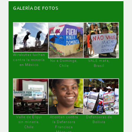
GALERÌA DE FOTOS
Wirakutas luchan
contra la minería
No a Dominga,
VALE mata,
en México
Chile
Brasil
Valle de Elqui
Atentan contra
Defensoras de
sin minería.
la Defensora
Bolivia
Chile
Francisca