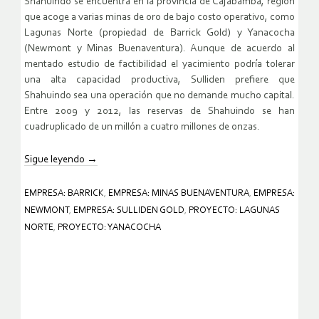
Shahuindo se encuentra en la provincia de Cajabamba, región
que acoge a varias minas de oro de bajo costo operativo, como
Lagunas Norte (propiedad de Barrick Gold) y Yanacocha
(Newmont y Minas Buenaventura). Aunque de acuerdo al
mentado estudio de factibilidad el yacimiento podría tolerar
una alta capacidad productiva, Sulliden prefiere que
Shahuindo sea una operación que no demande mucho capital.
Entre 2009 y 2012, las reservas de Shahuindo se han
cuadruplicado de un millón a cuatro millones de onzas.
Sigue leyendo
→
EMPRESA: BARRICK
,
EMPRESA: MINAS BUENAVENTURA
,
EMPRESA:
NEWMONT
,
EMPRESA: SULLIDEN GOLD
,
PROYECTO: LAGUNAS
NORTE
,
PROYECTO: YANACOCHA