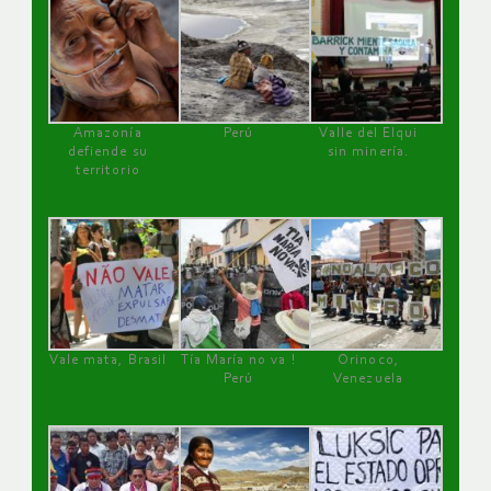
Amazonía
Perú
Valle del Elqui
defiende su
sin minería.
territorio
Vale mata, Brasil
Tía María no va !
Orinoco,
Perú
Venezuela