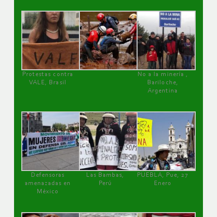
Protestas contra
No a la minería ,
VALE, Brasil
Bariloche,
Argentina
Defensoras
Las Bambas,
PUEBLA, Pue, 27
amenazadas en
Perú
Enero
México