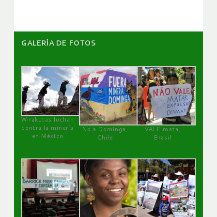
GALERÌA DE FOTOS
Wirakutas luchan
contra la minería
No a Dominga,
VALE mata,
en México
Chile
Brasil