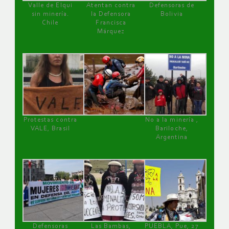
Valle de Elqui
Atentan contra
Defensoras de
sin minería.
la Defensora
Bolivia
Chile
Francisca
Márquez
Protestas contra
No a la minería ,
VALE, Brasil
Bariloche,
Argentina
Defensoras
Las Bambas,
PUEBLA, Pue, 27