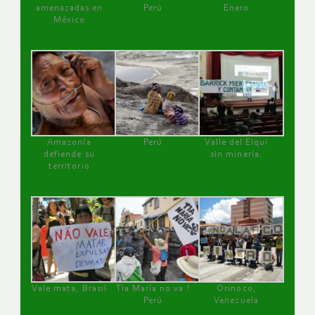
amenazadas en
Perú
Enero
México
Amazonía
Perú
Valle del Elqui
defiende su
sin minería.
territorio
Vale mata, Brasil
Tía María no va !
Orinoco,
Perú
Venezuela