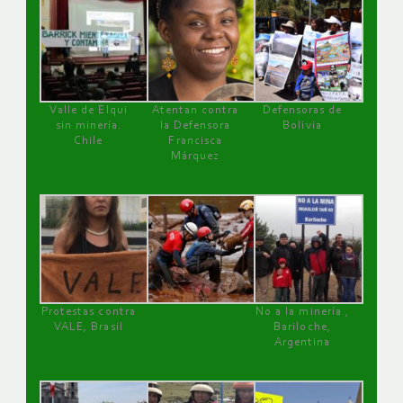
Valle de Elqui
Atentan contra
Defensoras de
sin minería.
la Defensora
Bolivia
Chile
Francisca
Márquez
Protestas contra
No a la minería ,
VALE, Brasil
Bariloche,
Argentina