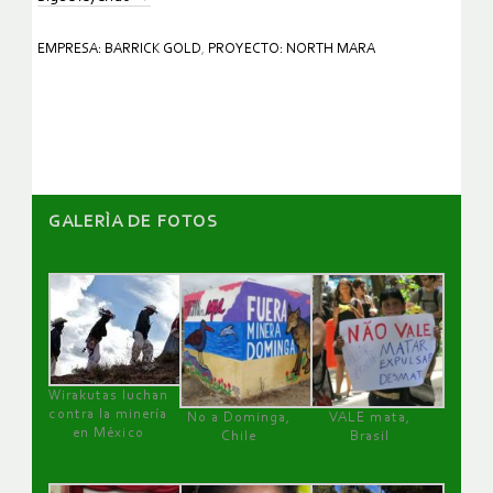
EMPRESA: BARRICK GOLD
,
PROYECTO: NORTH MARA
GALERÌA DE FOTOS
Wirakutas luchan
contra la minería
No a Dominga,
VALE mata,
en México
Chile
Brasil