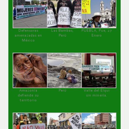
Defensoras
Las Bambas,
PUEBLA, Pue, 27
amenazadas en
Perú
Enero
México
Amazonía
Perú
Valle del Elqui
defiende su
sin minería.
territorio