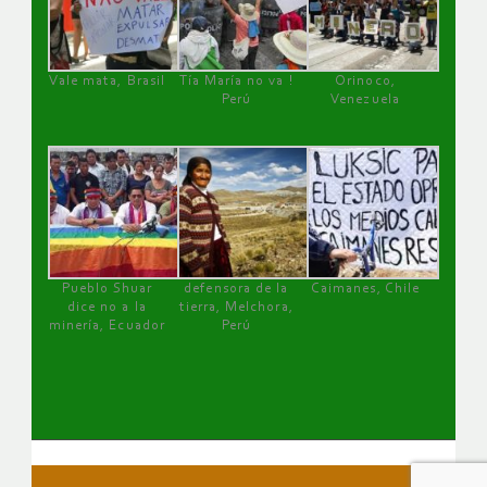
Vale mata, Brasil
Tía María no va !
Orinoco,
Perú
Venezuela
Pueblo Shuar
defensora de la
Caimanes, Chile
dice no a la
tierra, Melchora,
minería, Ecuador
Perú