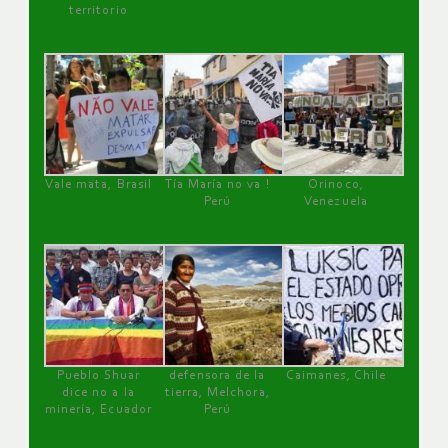
territorio
Vale mata, Brasil
Tía María no va !
Orinoco,
Perú
Venezuela
Pueblo Shuar
defensora de la
Caimanes, Chile
dice no a la
tierra, Melchora,
minería, Ecuador
Perú