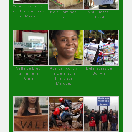
Wirakutas luchan
contra la minería
No a Dominga,
VALE mata,
en México
Chile
Brasil
Valle de Elqui
Atentan contra
Defensoras de
sin minería.
la Defensora
Bolivia
Chile
Francisca
Márquez