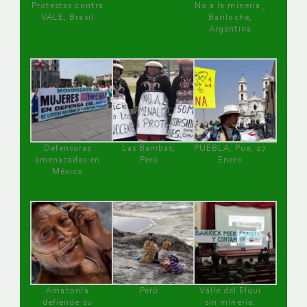
Protestas contra
No a la minería ,
VALE, Brasil
Bariloche,
Argentina
Defensoras
Las Bambas,
PUEBLA, Pue, 27
amenazadas en
Perú
Enero
México
Amazonía
Perú
Valle del Elqui
defiende su
sin minería.