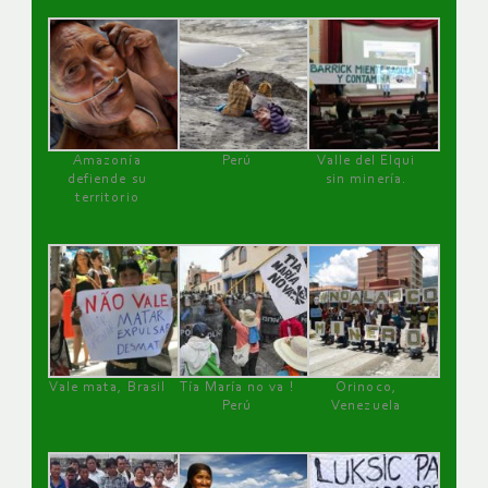
Amazonía
Perú
Valle del Elqui
defiende su
sin minería.
territorio
Vale mata, Brasil
Tía María no va !
Orinoco,
Perú
Venezuela