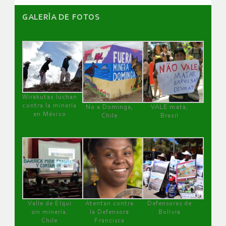
GALERÌA DE FOTOS
Wirakutas luchan
contra la minería
No a Dominga,
VALE mata,
en México
Chile
Brasil
Valle de Elqui
Atentan contra
Defensoras de
sin minería.
la Defensora
Bolivia
Chile
Francisca