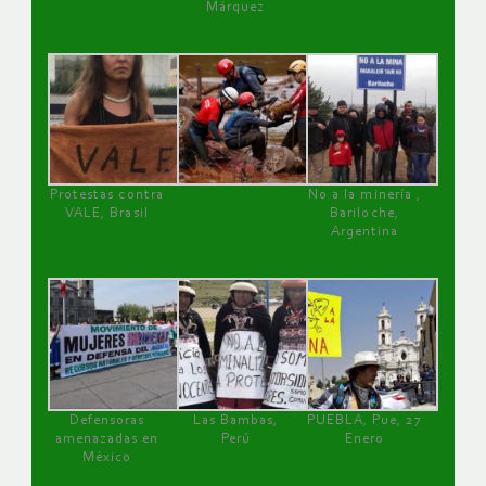
Márquez
Protestas contra
No a la minería ,
VALE, Brasil
Bariloche,
Argentina
Defensoras
Las Bambas,
PUEBLA, Pue, 27
amenazadas en
Perú
Enero
México