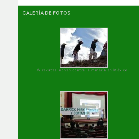
GALERÌA DE FOTOS
Wirakutas luchan contra la minería en México