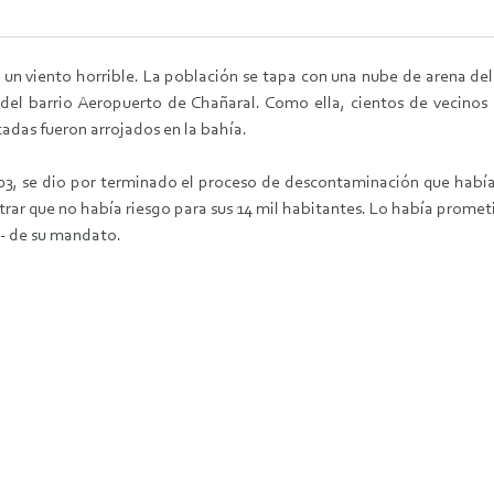
le un viento horrible. La población se tapa con una nube de arena de
 del barrio Aeropuerto de Chañaral. Como ella, cientos de vecino
adas fueron arrojados en la bahía.
03, se dio por terminado el proceso de descontaminación que habí
ar que no había riesgo para sus 14 mil habitantes. Lo había prometid
l- de su mandato.