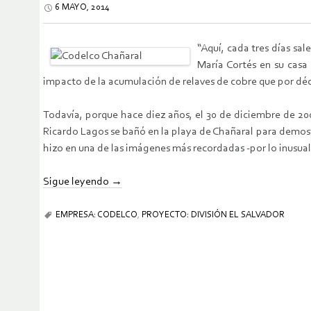
6 MAYO, 2014
“Aquí, cada tres días sa
María Cortés en su casa
impacto de la acumulación de relaves de cobre que por déc
Todavía, porque hace diez años, el 30 de diciembre de 20
Ricardo Lagos se bañó en la playa de Chañaral para demostr
hizo en una de las imágenes más recordadas -por lo inusua
Sigue leyendo
→
EMPRESA: CODELCO
,
PROYECTO: DIVISIÓN EL SALVADOR