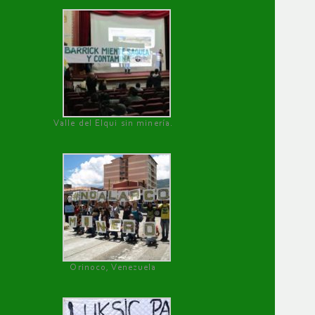
Valle del Elqui sin minería.
Orinoco, Venezuela