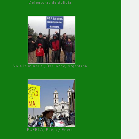
Defensoras de Bolivia
No a la minería , Bariloche, Argentina
PUEBLA, Pue, 27 Enero