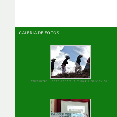
GALERÌA DE FOTOS
Wirakutas luchan contra la minería en México