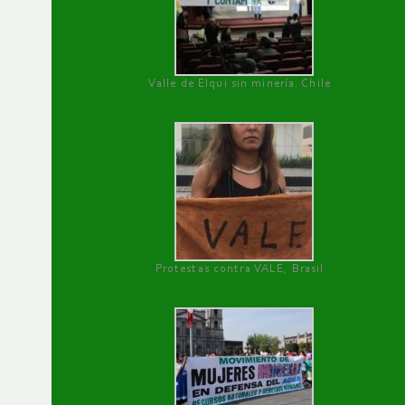
Valle de Elqui sin minería. Chile
Protestas contra VALE, Brasil