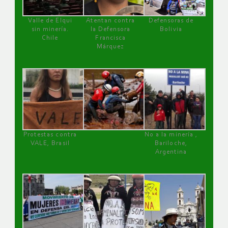
Valle de Elqui
Atentan contra
Defensoras de
sin minería.
la Defensora
Bolivia
Chile
Francisca
Márquez
Protestas contra
No a la minería ,
VALE, Brasil
Bariloche,
Argentina