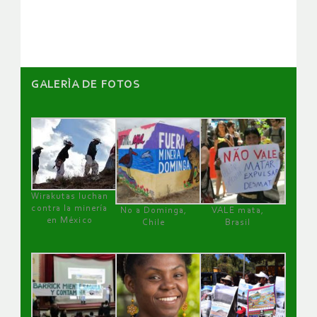
GALERÌA DE FOTOS
Wirakutas luchan
contra la minería
No a Dominga,
VALE mata,
en México
Chile
Brasil