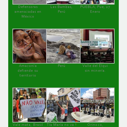
Defensoras
Las Bambas,
PUEBLA, Pue, 27
amenazadas en
Perú
Enero
México
Amazonía
Perú
Valle del Elqui
defiende su
sin minería.
territorio
Vale mata, Brasil
Tía María no va !
Orinoco,