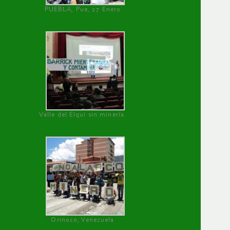
PUEBLA, Pue, 27 Enero
Valle del Elqui sin minería.
Orinoco, Venezuela