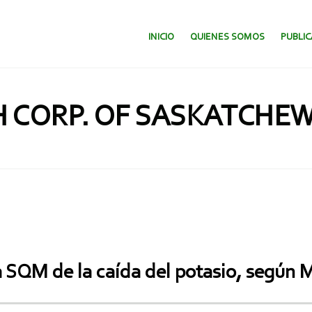
SALTAR AL CONTENIDO.
INICIO
QUIENES SOMOS
PUBLI
 CORP. OF SASKATCHEW
na SQM de la caída del potasio, según 