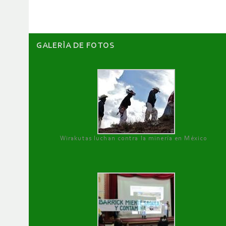
GALERÌA DE FOTOS
Wirakutas luchan contra la minería en México