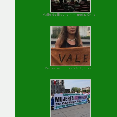
Valle de Elqui sin minería. Chile
Protestas contra VALE, Brasil