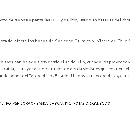
to de rayos X y pantallas LCD, y de litio, usado en baterías de iPh
tasio afecta los bonos de Sociedad Química y Minera de Chile SA
.
 2023 han bajado 2,2% desde el 30 de julio, cuando los proveedor
 caída, la mayor entre 20 títulos de deuda similares que emitiera e
r de bonos del Tesoro de los Estados Unidos a un récord de 2,52 punto
ALI
,
POTASH CORP. OF SASKATCHEWAN INC.
,
POTASIO
,
SQM
,
YODO