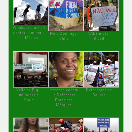
Wirakutas luchan
contra la minería
No a Dominga,
VALE mata,
en México
Chile
Brasil
Valle de Elqui
Atentan contra
Defensoras de
sin minería.
la Defensora
Bolivia
Chile
Francisca
Márquez