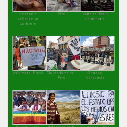
Amazonía
Perú
Valle del Elqui
defiende su
sin minería.
territorio
Vale mata, Brasil
Tía María no va !
Orinoco,
Perú
Venezuela