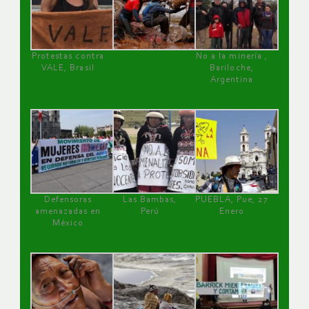
Protestas contra
No a la minería ,
VALE, Brasil
Bariloche,
Argentina
Defensoras
Las Bambas,
PUEBLA, Pue, 27
amenazadas en
Perú
Enero
México