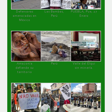
Defensoras
Las Bambas,
PUEBLA, Pue, 27
amenazadas en
Perú
Enero
México
Amazonía
Perú
Valle del Elqui
defiende su
sin minería.
territorio