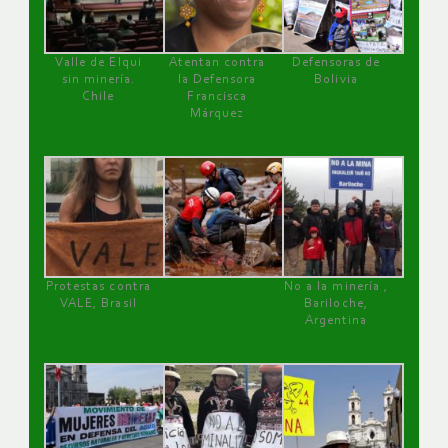
Valle de Elqui
Atentan contra
Defensoras de
sin minería.
la Defensora
Bolivia
Chile
Francisca
Márquez
Protestas contra
No a la minería ,
VALE, Brasil
Bariloche,
Argentina