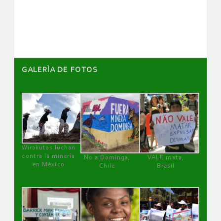
GALERÌA DE FOTOS
Wirakutas luchan
contra la minería
No a Dominga,
VALE mata,
en México
Chile
Brasil