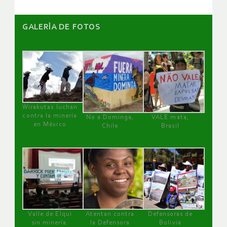
GALERÌA DE FOTOS
Wirakutas luchan
contra la minería
No a Dominga,
VALE mata,
en México
Chile
Brasil
Valle de Elqui
Atentan contra
Defensoras de
sin minería.
la Defensora
Bolivia