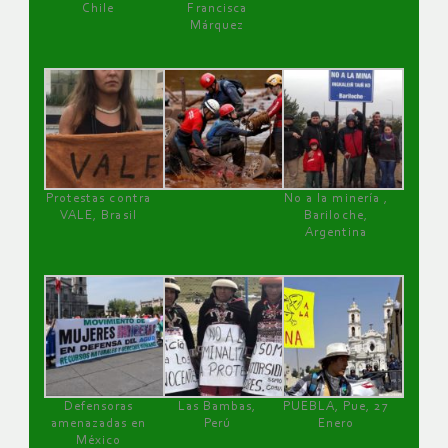
Chile
Francisca
Márquez
Protestas contra
No a la minería ,
VALE, Brasil
Bariloche,
Argentina
Defensoras
Las Bambas,
PUEBLA, Pue, 27
amenazadas en
Perú
Enero
México