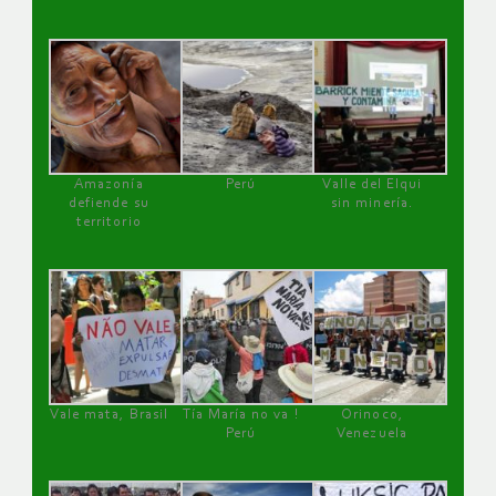
Amazonía
Perú
Valle del Elqui
defiende su
sin minería.
territorio
Vale mata, Brasil
Tía María no va !
Orinoco,
Perú
Venezuela