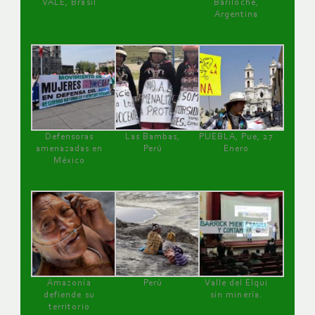
VALE, Brasil
Bariloche,
Argentina
Defensoras
Las Bambas,
PUEBLA, Pue, 27
amenazadas en
Perú
Enero
México
Amazonía
Perú
Valle del Elqui
defiende su
sin minería.
territorio