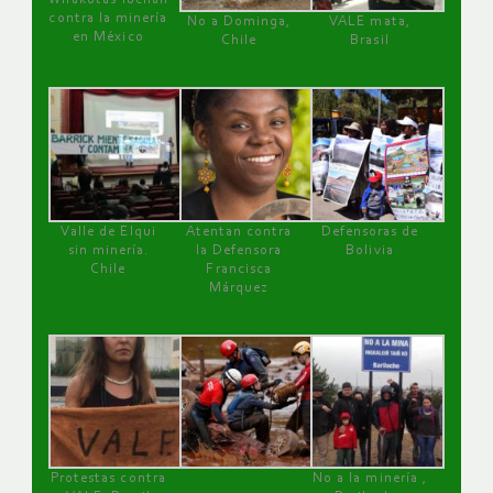
contra la minería
No a Dominga,
VALE mata,
en México
Chile
Brasil
Valle de Elqui
Atentan contra
Defensoras de
sin minería.
la Defensora
Bolivia
Chile
Francisca
Márquez
Protestas contra
No a la minería ,