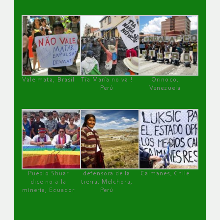
Vale mata, Brasil
Tía María no va !
Orinoco,
Perú
Venezuela
Pueblo Shuar
defensora de la
Caimanes, Chile
dice no a la
tierra, Melchora,
minería, Ecuador
Perú