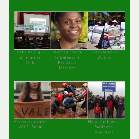
Valle de Elqui
Atentan contra
Defensoras de
sin minería.
la Defensora
Bolivia
Chile
Francisca
Márquez
Protestas contra
No a la minería ,
VALE, Brasil
Bariloche,
Argentina