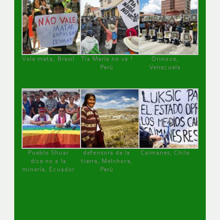
Vale mata, Brasil
Tía María no va !
Orinoco,
Perú
Venezuela
Pueblo Shuar
defensora de la
Caimanes, Chile
dice no a la
tierra, Melchora,
minería, Ecuador
Perú