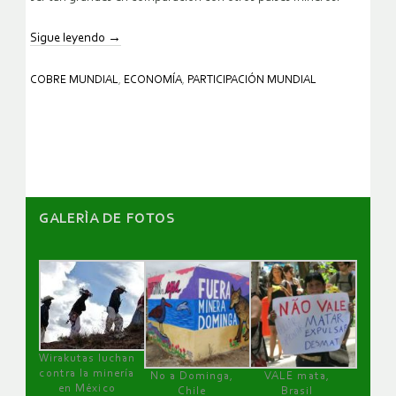
Sigue leyendo
→
COBRE MUNDIAL
,
ECONOMÍA
,
PARTICIPACIÓN MUNDIAL
GALERÌA DE FOTOS
Wirakutas luchan
contra la minería
No a Dominga,
VALE mata,
en México
Chile
Brasil