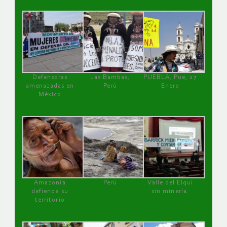
Defensoras
Las Bambas,
PUEBLA, Pue, 27
amenazadas en
Perú
Enero
México
Amazonía
Perú
Valle del Elqui
defiende su
sin minería.
territorio