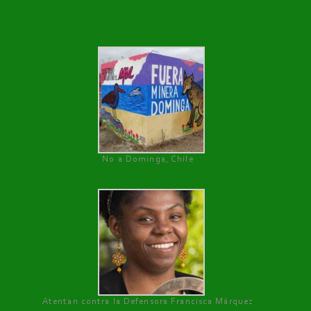
No a Dominga, Chile
Atentan contra la Defensora Francisca Márquez