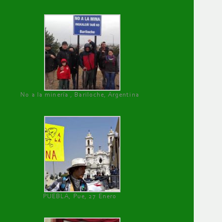
No a la minería , Bariloche, Argentina
PUEBLA, Pue, 27 Enero