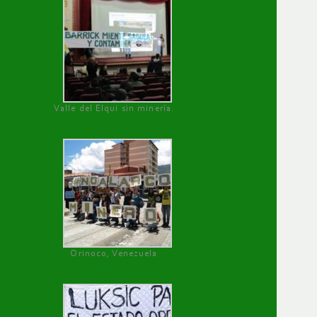
Valle del Elqui sin minería.
Orinoco, Venezuela