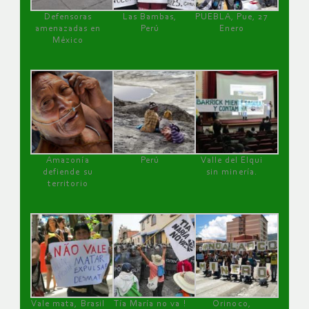
Defensoras
Las Bambas,
PUEBLA, Pue, 27
amenazadas en
Perú
Enero
México
Amazonía
Perú
Valle del Elqui
defiende su
sin minería.
territorio
Vale mata, Brasil
Tía María no va !
Orinoco,