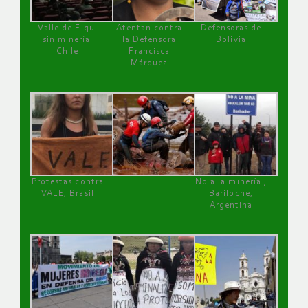
Valle de Elqui
Atentan contra
Defensoras de
sin minería.
la Defensora
Bolivia
Chile
Francisca
Márquez
Protestas contra
No a la minería ,
VALE, Brasil
Bariloche,
Argentina