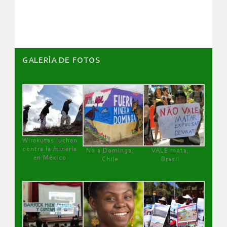
GALERÌA DE FOTOS
Wirakutas luchan
contra la minería
No a Dominga,
VALE mata,
en México
Chile
Brasil