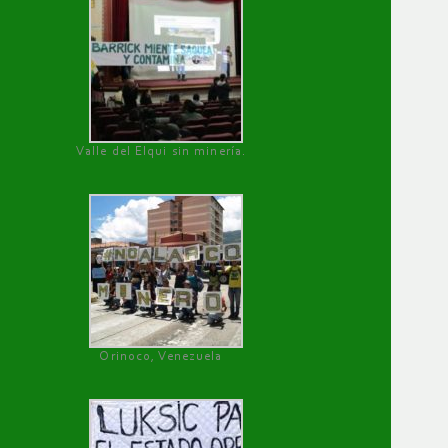
Valle del Elqui sin minería.
Orinoco, Venezuela