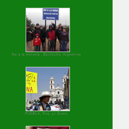
No a la minería , Bariloche, Argentina
PUEBLA, Pue, 27 Enero