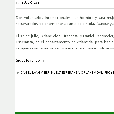
31 JULIO, 2013
Dos voluntarios internacionales –un hombre y una m
secuestrados recientemente a punta de pistola. Aunque ya 
El 24 de julio, Orlane Vidal, francesa, y Daniel Langme
Esperanza, en el departamento de Atlántida, para habl
campaña contra un proyecto minero local han sufrido aco
Sigue leyendo
→
DANIEL LANGMEIER
,
NUEVA ESPERANZA
,
ORLANE VIDAL
,
PROYE