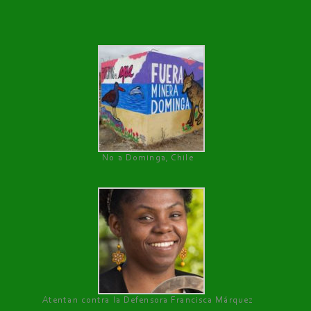
No a Dominga, Chile
Atentan contra la Defensora Francisca Márquez