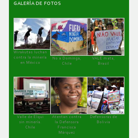
GALERÌA DE FOTOS
Wirakutas luchan
contra la minería
No a Dominga,
VALE mata,
en México
Chile
Brasil
Valle de Elqui
Atentan contra
Defensoras de
sin minería.
la Defensora
Bolivia
Chile
Francisca
Márquez