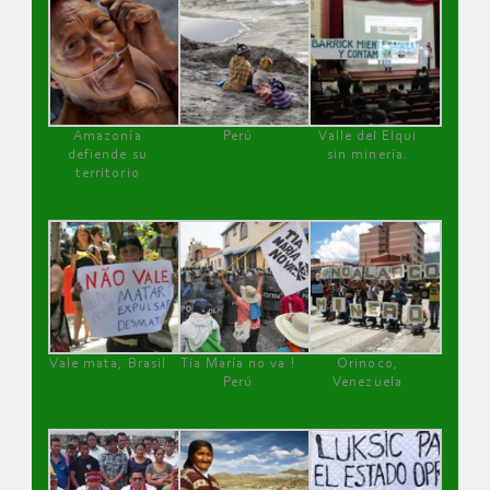
Amazonía
Perú
Valle del Elqui
defiende su
sin minería.
territorio
Vale mata, Brasil
Tía María no va !
Orinoco,
Perú
Venezuela