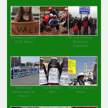
Protestas contra
No a la minería ,
VALE, Brasil
Bariloche,
Argentina
Defensoras
Las Bambas,
PUEBLA, Pue, 27
amenazadas en
Perú
Enero
México