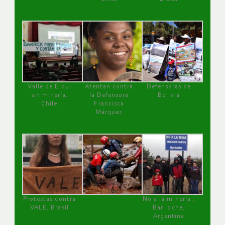
Valle de Elqui
Atentan contra
Defensoras de
sin minería.
la Defensora
Bolivia
Chile
Francisca
Márquez
Protestas contra
No a la minería ,
VALE, Brasil
Bariloche,
Argentina