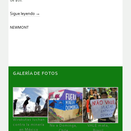
de $us.
Sigue leyendo
→
NEWMONT
GALERÌA DE FOTOS
Wirakutas luchan
contra la minería
No a Dominga,
VALE mata,
en México
Chile
Brasil