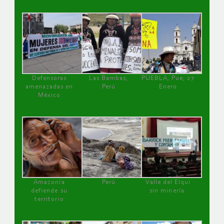
Defensoras
Las Bambas,
PUEBLA, Pue, 27
amenazadas en
Perú
Enero
México
Amazonía
Perú
Valle del Elqui
defiende su
sin minería.
territorio