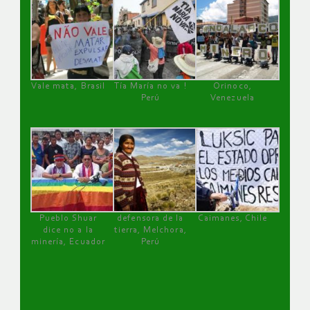
Vale mata, Brasil
Tía María no va !
Orinoco,
Perú
Venezuela
Pueblo Shuar
defensora de la
Caimanes, Chile
dice no a la
tierra, Melchora,
minería, Ecuador
Perú