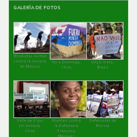
GALERÌA DE FOTOS
Wirakutas luchan
contra la minería
No a Dominga,
VALE mata,
en México
Chile
Brasil
Valle de Elqui
Atentan contra
Defensoras de
sin minería.
la Defensora
Bolivia
Chile
Francisca
Márquez