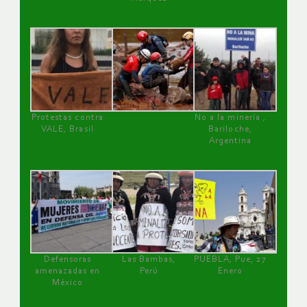
Protestas contra
No a la minería ,
VALE, Brasil
Bariloche,
Argentina
Defensoras
Las Bambas,
PUEBLA, Pue, 27
amenazadas en
Perú
Enero
México