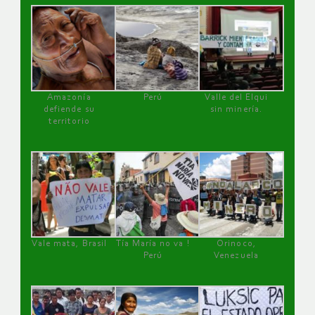
Amazonía
Perú
Valle del Elqui
defiende su
sin minería.
territorio
Vale mata, Brasil
Tía María no va !
Orinoco,
Perú
Venezuela