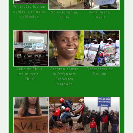
Wirakutas luchan
contra la minería
No a Dominga,
VALE mata,
en México
Chile
Brasil
Valle de Elqui
Atentan contra
Defensoras de
sin minería.
la Defensora
Bolivia
Chile
Francisca
Márquez