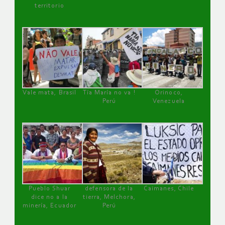
territorio
Vale mata, Brasil
Tía María no va !
Orinoco,
Perú
Venezuela
Pueblo Shuar
defensora de la
Caimanes, Chile
dice no a la
tierra, Melchora,
minería, Ecuador
Perú