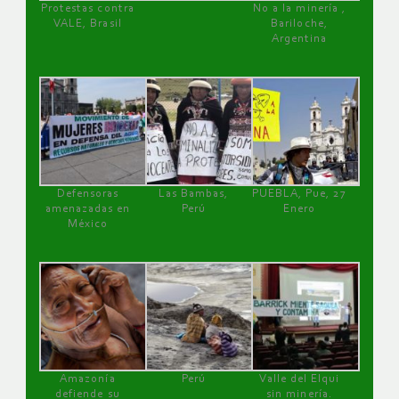
Protestas contra
No a la minería ,
VALE, Brasil
Bariloche,
Argentina
Defensoras
Las Bambas,
PUEBLA, Pue, 27
amenazadas en
Perú
Enero
México
Amazonía
Perú
Valle del Elqui
defiende su
sin minería.