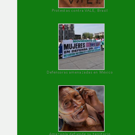
Protestas contra VALE, Brasil
Defensoras amenazadas en México
Amazonía defiende su territorio