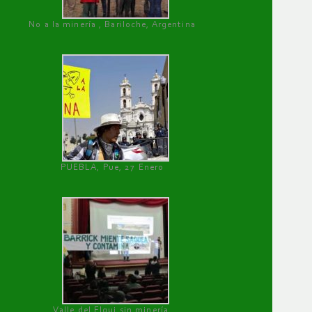
No a la minería , Bariloche, Argentina
PUEBLA, Pue, 27 Enero
Valle del Elqui sin minería.