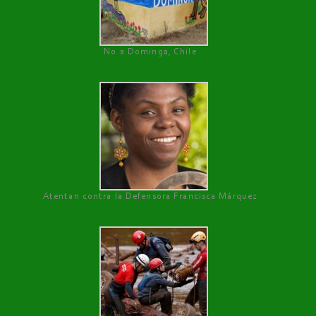
No a Dominga, Chile
Atentan contra la Defensora Francisca Márquez