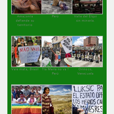
Amazonía
Perú
Valle del Elqui
defiende su
sin minería.
territorio
Vale mata, Brasil
Tía María no va !
Orinoco,
Perú
Venezuela