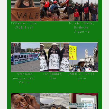
Protestas contra
No a la minería ,
VALE, Brasil
Bariloche,
Argentina
Defensoras
Las Bambas,
PUEBLA, Pue, 27
amenazadas en
Perú
Enero
México