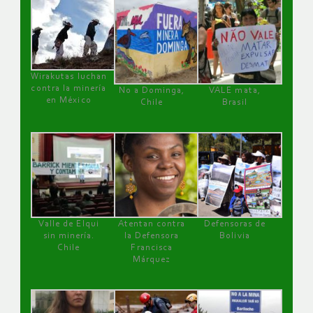
Wirakutas luchan
contra la minería
No a Dominga,
VALE mata,
en México
Chile
Brasil
Valle de Elqui
Atentan contra
Defensoras de
sin minería.
la Defensora
Bolivia
Chile
Francisca
Márquez