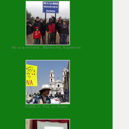
No a la minería , Bariloche, Argentina
PUEBLA, Pue, 27 Enero