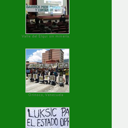
Valle del Elqui sin minería.
Orinoco, Venezuela