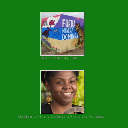
No a Dominga, Chile
Atentan contra la Defensora Francisca Márquez