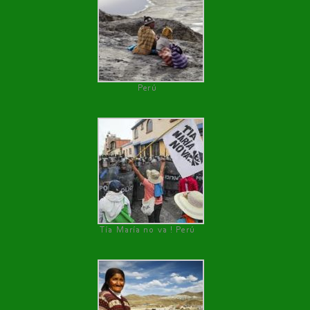
Perú
Tía María no va ! Perú