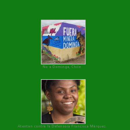
No a Dominga, Chile
Atentan contra la Defensora Francisca Márquez