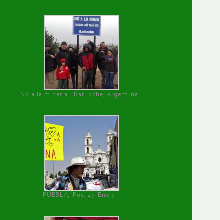
No a la minería , Bariloche, Argentina
PUEBLA, Pue, 27 Enero