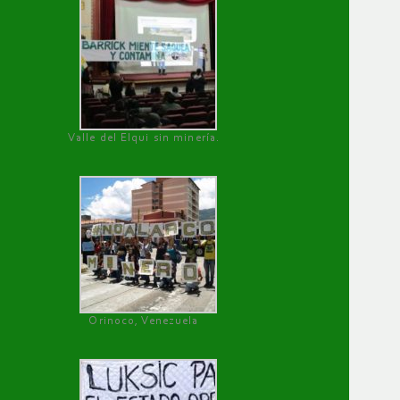
Valle del Elqui sin minería.
Orinoco, Venezuela