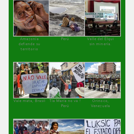
Amazonía
Perú
Valle del Elqui
defiende su
sin minería.
territorio
Vale mata, Brasil
Tía María no va !
Orinoco,
Perú
Venezuela