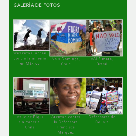
GALERÌA DE FOTOS
Wirakutas luchan
contra la minería
No a Dominga,
VALE mata,
en México
Chile
Brasil
Valle de Elqui
Atentan contra
Defensoras de
sin minería.
la Defensora
Bolivia
Chile
Francisca
Márquez