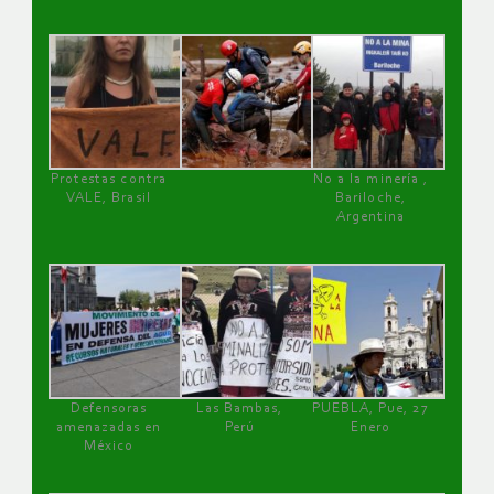
Protestas contra
No a la minería ,
VALE, Brasil
Bariloche,
Argentina
Defensoras
Las Bambas,
PUEBLA, Pue, 27
amenazadas en
Perú
Enero
México