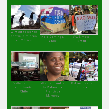
Wirakutas luchan
contra la minería
No a Dominga,
VALE mata,
en México
Chile
Brasil
Valle de Elqui
Atentan contra
Defensoras de
sin minería.
la Defensora
Bolivia
Chile
Francisca
Márquez