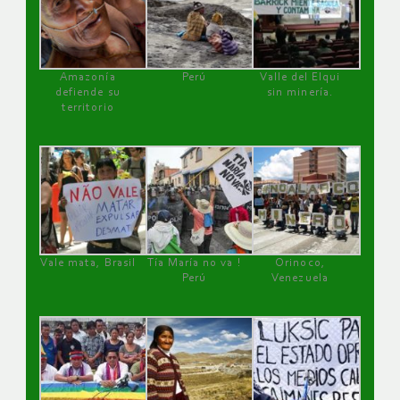
Amazonía
Perú
Valle del Elqui
defiende su
sin minería.
territorio
Vale mata, Brasil
Tía María no va !
Orinoco,
Perú
Venezuela