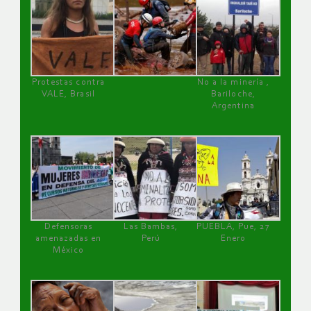
Protestas contra
No a la minería ,
VALE, Brasil
Bariloche,
Argentina
Defensoras
Las Bambas,
PUEBLA, Pue, 27
amenazadas en
Perú
Enero
México