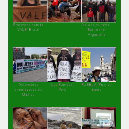
Protestas contra
No a la minería ,
VALE, Brasil
Bariloche,
Argentina
Defensoras
Las Bambas,
PUEBLA, Pue, 27
amenazadas en
Perú
Enero
México