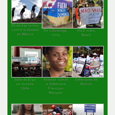
Wirakutas luchan
contra la minería
No a Dominga,
VALE mata,
en México
Chile
Brasil
Valle de Elqui
Atentan contra
Defensoras de
sin minería.
la Defensora
Bolivia
Chile
Francisca
Márquez