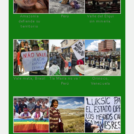
Amazonía
Perú
Valle del Elqui
defiende su
sin minería.
territorio
Vale mata, Brasil
Tía María no va !
Orinoco,
Perú
Venezuela