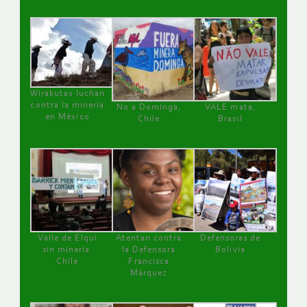
Wirakutas luchan
contra la minería
No a Dominga,
VALE mata,
en México
Chile
Brasil
Valle de Elqui
Atentan contra
Defensoras de
sin minería.
la Defensora
Bolivia
Chile
Francisca
Márquez