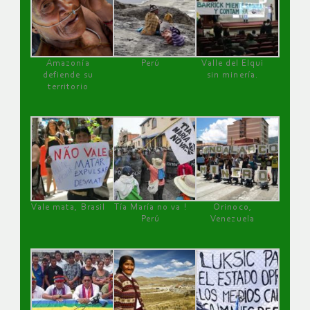
Amazonía
Perú
Valle del Elqui
defiende su
sin minería.
territorio
Vale mata, Brasil
Tía María no va !
Orinoco,
Perú
Venezuela