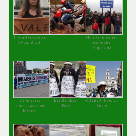
Protestas contra
No a la minería ,
VALE, Brasil
Bariloche,
Argentina
Defensoras
Las Bambas,
PUEBLA, Pue, 27
amenazadas en
Perú
Enero
México