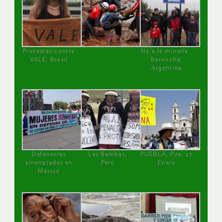
Protestas contra
No a la minería ,
VALE, Brasil
Bariloche,
Argentina
Defensoras
Las Bambas,
PUEBLA, Pue, 27
amenazadas en
Perú
Enero
México