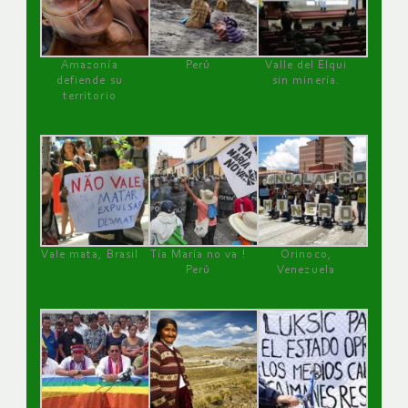
Amazonía
Perú
Valle del Elqui
defiende su
sin minería.
territorio
Vale mata, Brasil
Tía María no va !
Orinoco,
Perú
Venezuela