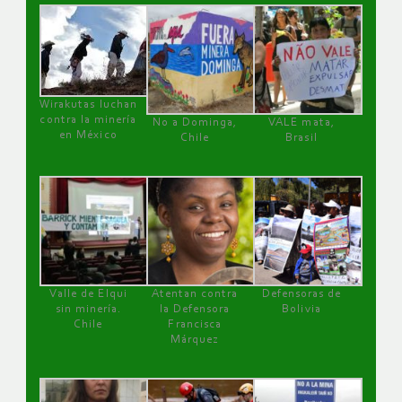
Wirakutas luchan
contra la minería
No a Dominga,
VALE mata,
en México
Chile
Brasil
Valle de Elqui
Atentan contra
Defensoras de
sin minería.
la Defensora
Bolivia
Chile
Francisca
Márquez