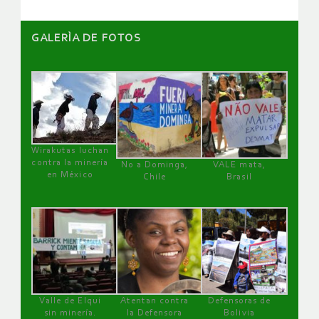
GALERÌA DE FOTOS
Wirakutas luchan
contra la minería
No a Dominga,
VALE mata,
en México
Chile
Brasil
Valle de Elqui
Atentan contra
Defensoras de
sin minería.
la Defensora
Bolivia