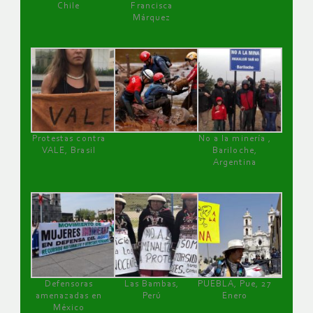
Chile
Francisca
Márquez
Protestas contra
No a la minería ,
VALE, Brasil
Bariloche,
Argentina
Defensoras
Las Bambas,
PUEBLA, Pue, 27
amenazadas en
Perú
Enero
México