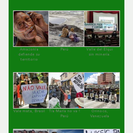
Amazonía
Perú
Valle del Elqui
defiende su
sin minería.
territorio
Vale mata, Brasil
Tía María no va !
Orinoco,
Perú
Venezuela