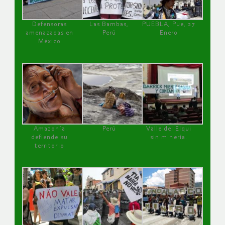
Defensoras
Las Bambas,
PUEBLA, Pue, 27
amenazadas en
Perú
Enero
México
Amazonía
Perú
Valle del Elqui
defiende su
sin minería.
territorio