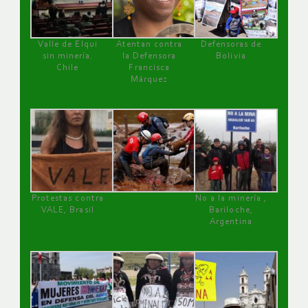
Valle de Elqui
Atentan contra
Defensoras de
sin minería.
la Defensora
Bolivia
Chile
Francisca
Márquez
Protestas contra
No a la minería ,
VALE, Brasil
Bariloche,
Argentina