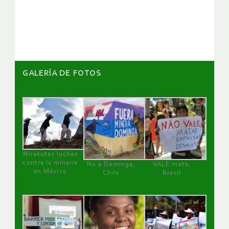
GALERÌA DE FOTOS
Wirakutas luchan
contra la minería
No a Dominga,
VALE mata,
en México
Chile
Brasil