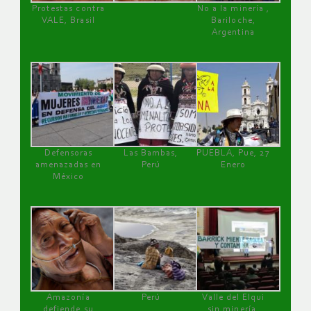
Protestas contra
No a la minería ,
VALE, Brasil
Bariloche,
Argentina
Defensoras
Las Bambas,
PUEBLA, Pue, 27
amenazadas en
Perú
Enero
México
Amazonía
Perú
Valle del Elqui
defiende su
sin minería.