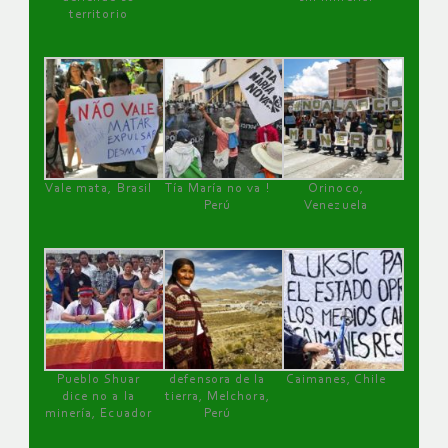
territorio
Vale mata, Brasil
Tía María no va !
Orinoco,
Perú
Venezuela
Pueblo Shuar
defensora de la
Caimanes, Chile
dice no a la
tierra, Melchora,
minería, Ecuador
Perú