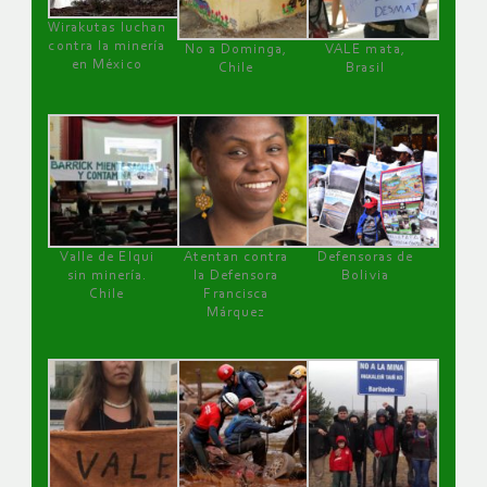
Wirakutas luchan
contra la minería
No a Dominga,
VALE mata,
en México
Chile
Brasil
Valle de Elqui
Atentan contra
Defensoras de
sin minería.
la Defensora
Bolivia
Chile
Francisca
Márquez