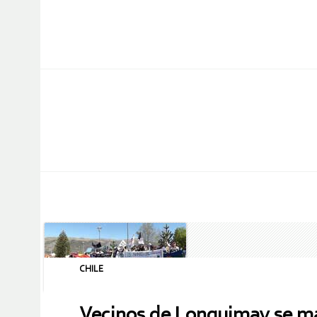
CHILE
Vecinos de Lonquimay se man