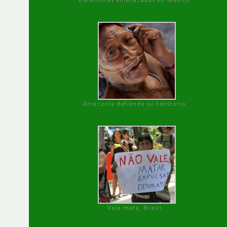
Defensoras amenazadas en México
Amazonía defiende su territorio
Vale mata, Brasil