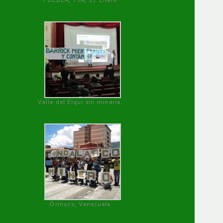
PUEBLA, Pue, 27 Enero
Valle del Elqui sin minería.
Orinoco, Venezuela