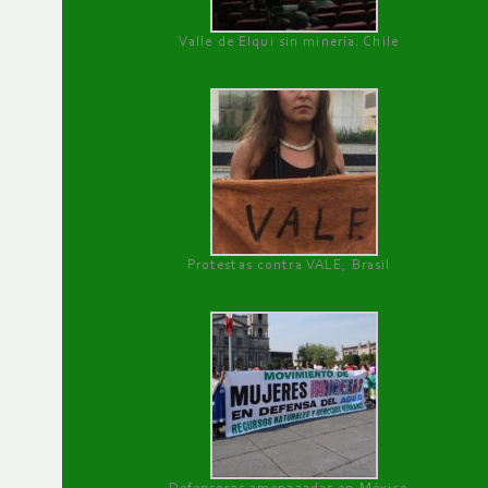
Valle de Elqui sin minería. Chile
Protestas contra VALE, Brasil