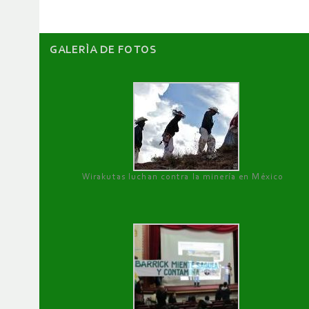
GALERÌA DE FOTOS
Wirakutas luchan contra la minería en México