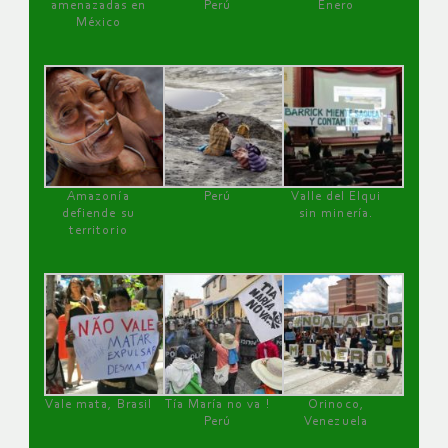
amenazadas en
Perú
Enero
México
Amazonía
Perú
Valle del Elqui
defiende su
sin minería.
territorio
Vale mata, Brasil
Tía María no va !
Orinoco,
Perú
Venezuela