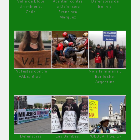
Valle de Elqui
Atentan contra
Defensoras de
sin minería.
la Defensora
Bolivia
Chile
Francisca
Márquez
Protestas contra
No a la minería ,
VALE, Brasil
Bariloche,
Argentina
Defensoras
Las Bambas,
PUEBLA, Pue, 27