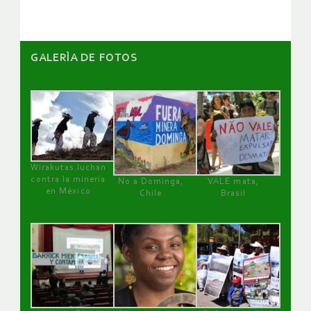
GALERÌA DE FOTOS
Wirakutas luchan
contra la minería
No a Dominga,
VALE mata,
en México
Chile
Brasil