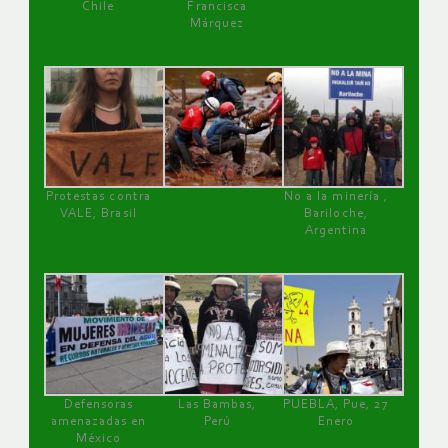
Chile
Francisca
Márquez
Protestas contra
No a la minería ,
VALE, Brasil
Bariloche,
Argentina
Defensoras
Las Bambas,
PUEBLA, Pue, 27
amenazadas en
Perú
Enero
México