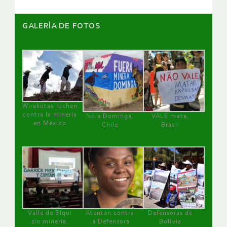
GALERÌA DE FOTOS
Wirakutas luchan
contra la minería
No a Dominga,
VALE mata,
en México
Chile
Brasil
Valle de Elqui
Atentan contra
Defensoras de
sin minería.
la Defensora
Bolivia