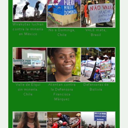
Wirakutas luchan
contra la minería
No a Dominga,
VALE mata,
en México
Chile
Brasil
Valle de Elqui
Atentan contra
Defensoras de
sin minería.
la Defensora
Bolivia
Chile
Francisca
Márquez