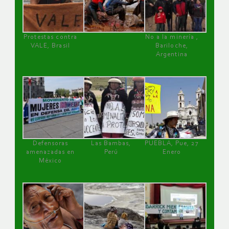
Protestas contra
No a la minería ,
VALE, Brasil
Bariloche,
Argentina
Defensoras
Las Bambas,
PUEBLA, Pue, 27
amenazadas en
Perú
Enero
México