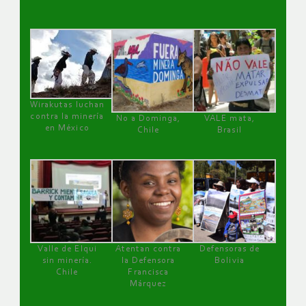
Wirakutas luchan
contra la minería
No a Dominga,
VALE mata,
en México
Chile
Brasil
Valle de Elqui
Atentan contra
Defensoras de
sin minería.
la Defensora
Bolivia
Chile
Francisca
Márquez