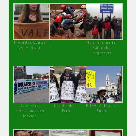
Protestas contra
No a la minería ,
VALE, Brasil
Bariloche,
Argentina
Defensoras
Las Bambas,
PUEBLA, Pue, 27
amenazadas en
Perú
Enero
México