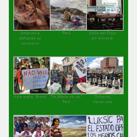
Amazonía
Perú
Valle del Elqui
defiende su
sin minería.
territorio
Vale mata, Brasil
Tía María no va !
Orinoco,
Perú
Venezuela