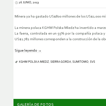
26 JUNIO, 2013
Minera ya ha gastado US$800 millones de los US$1.000 mill
La minera polaca KGHM Polska Miedz ha invertido a marzo 
La faena, controlada en un 55% por la compañía polaca y
US$1.782 millones corresponden a la construcción de la ob
Sigue leyendo
→
KGHM POLSKA MIEDZ
,
SIERRA GORDA
,
SUMITOMO
,
SVS
GALERÌA DE FOTOS