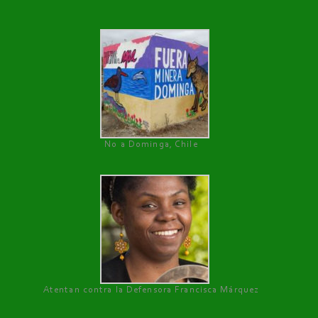
No a Dominga, Chile
Atentan contra la Defensora Francisca Márquez