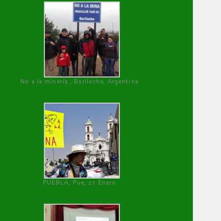
No a la minería , Bariloche, Argentina
PUEBLA, Pue, 27 Enero