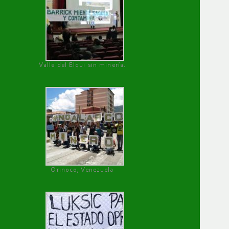
Valle del Elqui sin minería.
Orinoco, Venezuela