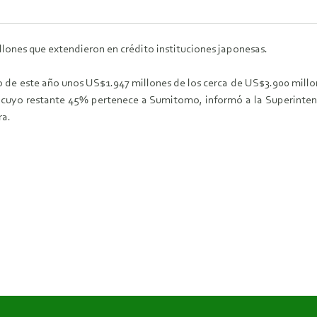
ones que extendieron en crédito instituciones japonesas.
de este año unos US$1.947 millones de los cerca de US$3.900 millo
 cuyo restante 45% pertenece a Sumitomo, informó a la Superinten
ra.