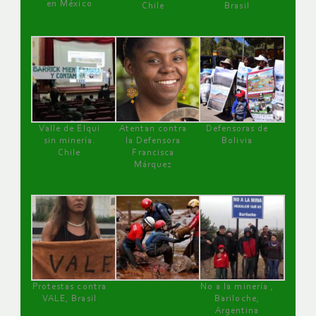
en México
Chile
Brasil
Valle de Elqui
Atentan contra
Defensoras de
sin minería.
la Defensora
Bolivia
Chile
Francisca
Márquez
Protestas contra
No a la minería ,
VALE, Brasil
Bariloche,
Argentina