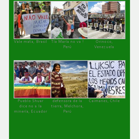
Vale mata, Brasil
Tía María no va !
Orinoco,
Perú
Venezuela
Pueblo Shuar
defensora de la
Caimanes, Chile
dice no a la
tierra, Melchora,
minería, Ecuador
Perú