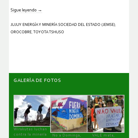
Sigue leyendo
→
JUJUY ENERGÍA Y MINERÍA SOCIEDAD DEL ESTADO (JEMSE)
,
OROCOBRE
,
TOYOTA TSHUSO
GALERÌA DE FOTOS
Wirakutas luchan
contra la minería
No a Dominga,
VALE mata,