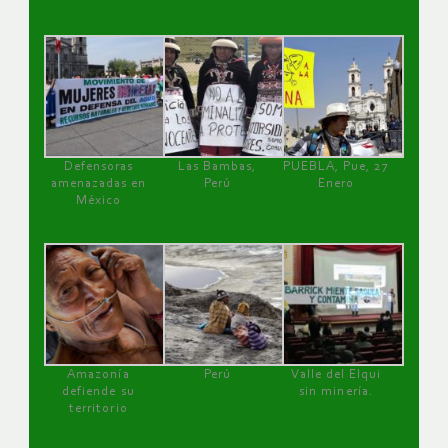
Defensoras
Las Bambas,
PUEBLA, Pue, 27
amenazadas en
Perú
Enero
México
Amazonía
Perú
Valle del Elqui
defiende su
sin minería.
territorio