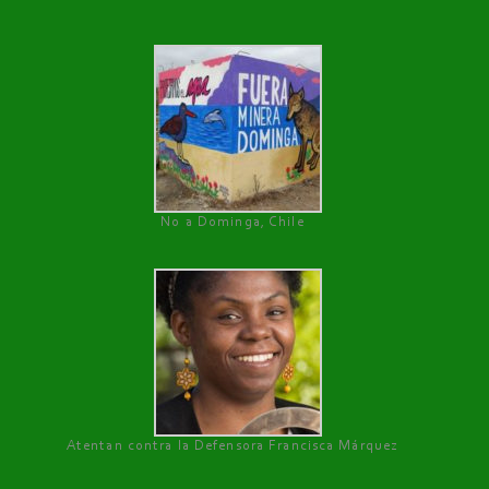
No a Dominga, Chile
Atentan contra la Defensora Francisca Márquez