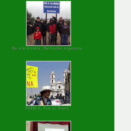
No a la minería , Bariloche, Argentina
PUEBLA, Pue, 27 Enero