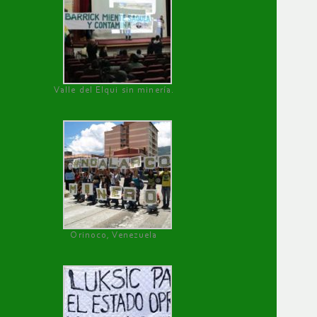
Valle del Elqui sin minería.
Orinoco, Venezuela