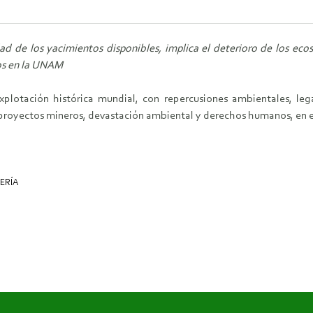
dad de los yacimientos disponibles, implica el deterioro de los eco
cos en la UNAM
xplotación histórica mundial, con repercusiones ambientales, le
oyectos mineros, devastación ambiental y derechos humanos, en el I
ERÍA