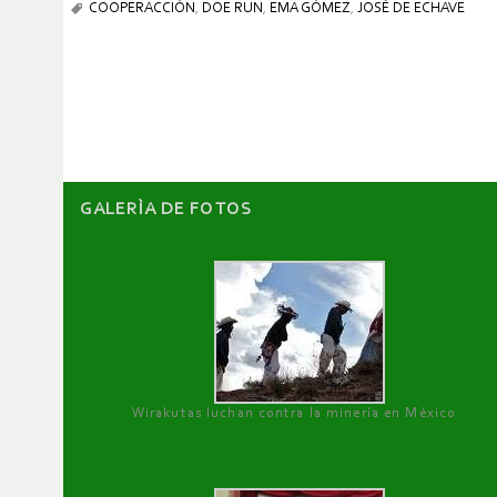
COOPERACCIÓN
,
DOE RUN
,
EMA GÓMEZ
,
JOSÉ DE ECHAVE
GALERÌA DE FOTOS
Wirakutas luchan contra la minería en México