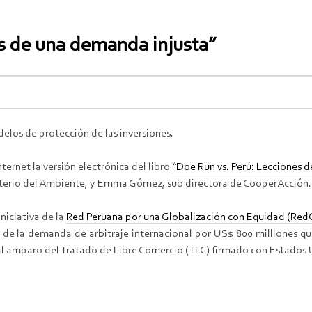
s de una demanda injusta”
delos de protección de las inversiones.
ternet la versión electrónica del libro
“Doe Run vs. Perú: Lecciones 
sterio del Ambiente, y Emma Gómez, sub directora de CooperAcción.
niciativa de la
Red Peruana por una Globalización con Equidad (Red
ias de la demanda de arbitraje internacional por US$ 800 milllones 
al amparo del Tratado de Libre Comercio (TLC) firmado con Estados 