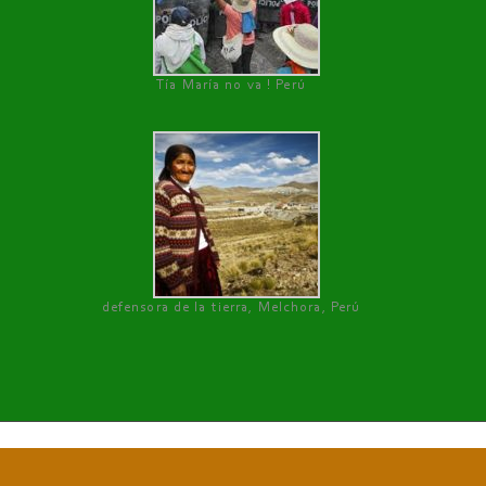
Tía María no va ! Perú
defensora de la tierra, Melchora, Perú