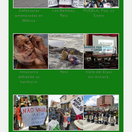
Defensoras
Las Bambas,
PUEBLA, Pue, 27
amenazadas en
Perú
Enero
México
Amazonía
Perú
Valle del Elqui
defiende su
sin minería.
territorio