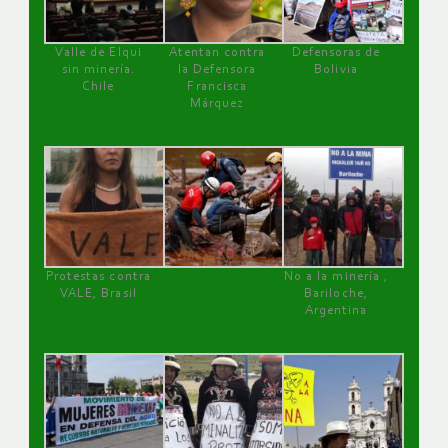
Valle de Elqui
Atentan contra
Defensoras de
sin minería.
la Defensora
Bolivia
Chile
Francisca
Márquez
Protestas contra
No a la minería ,
VALE, Brasil
Bariloche,
Argentina